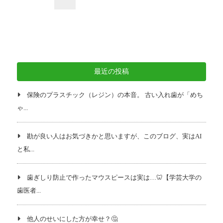
稿
の
ペ
ー
ジ
最近の投稿
送
り
保険のプラスチック（レジン）の本音。 古い入れ歯が「めち
ゃ...
勘が良い人はお気づきかと思いますが、このブログ、実はAI
と私...
歯ぎしり防止で作ったマウスピースは実は…🦷【学芸大学の
歯医者...
他人のせいにした方が幸せ？🤔