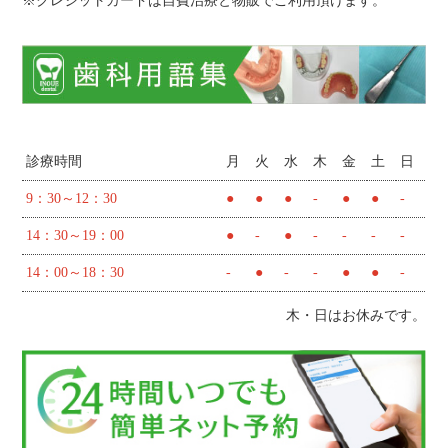
※クレジットカードは自費治療と物販でご利用頂けます。
診療時間
月
火
水
木
金
土
日
9：30～12：30
●
●
●
-
●
●
-
14：30～19：00
●
-
●
-
-
-
-
14：00～18：30
-
●
-
-
●
●
-
木・日はお休みです。