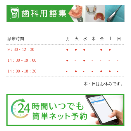
診療時間
月
火
水
木
金
土
日
9：30～12：30
●
●
●
-
●
●
-
14：30～19：00
●
-
●
-
-
-
-
14：00～18：30
-
●
-
-
●
●
-
木・日はお休みです。