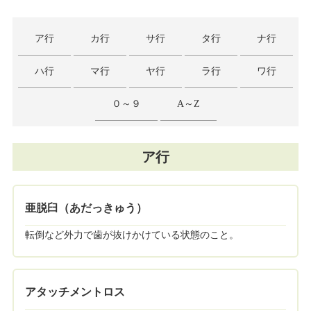
ア行
カ行
サ行
タ行
ナ行
ハ行
マ行
ヤ行
ラ行
ワ行
０～９
A～Z
ア行
亜脱臼（あだっきゅう）
転倒など外力で歯が抜けかけている状態のこと。
アタッチメントロス