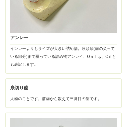
アンレー
インレーよりもサイズが大きい詰め物。咬頭頂(歯の尖って
いる部分)まで覆っている詰め物アンレイ、Oｎｌay、Oｎと
も表記します。
糸切り歯
犬歯のことです。前歯から数えて三番目の歯です。