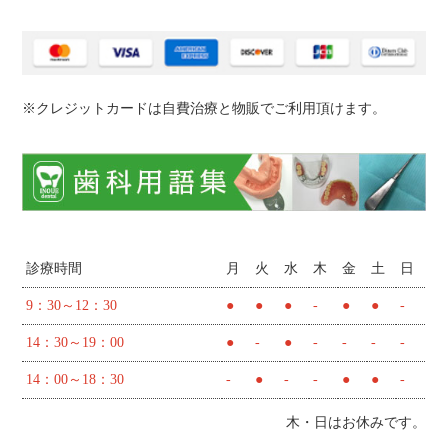
※クレジットカードは自費治療と物販でご利用頂けます。
診療時間
月
火
水
木
金
土
日
9：30～12：30
●
●
●
-
●
●
-
14：30～19：00
●
-
●
-
-
-
-
14：00～18：30
-
●
-
-
●
●
-
木・日はお休みです。