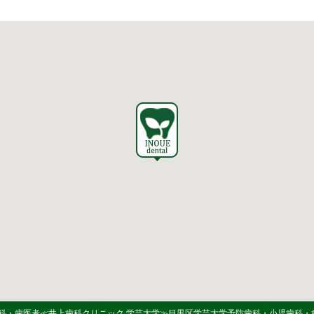
 学芸大歯科・歯医者≪井上歯科クリニック 学芸大学≫目黒区学芸大学予防歯科・小児歯科・歯科医院. All