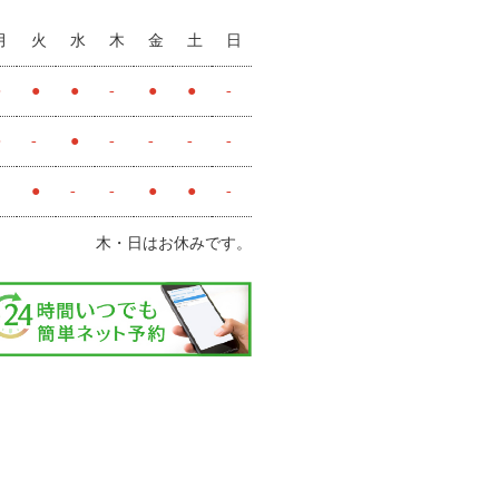
月
火
水
木
金
土
日
●
●
●
-
●
●
-
●
-
●
-
-
-
-
●
-
-
●
●
-
木・日はお休みです。