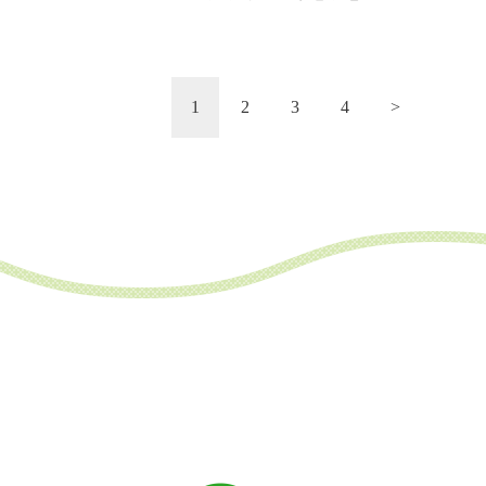
投
1
2
3
4
>
稿
の
ペ
ー
ジ
送
り