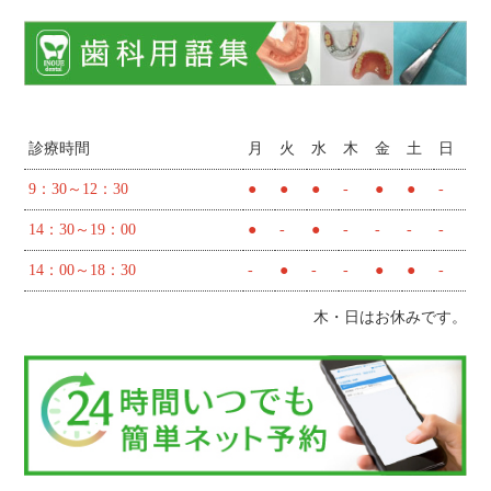
診療時間
月
火
水
木
金
土
日
9：30～12：30
●
●
●
-
●
●
-
14：30～19：00
●
-
●
-
-
-
-
14：00～18：30
-
●
-
-
●
●
-
木・日はお休みです。