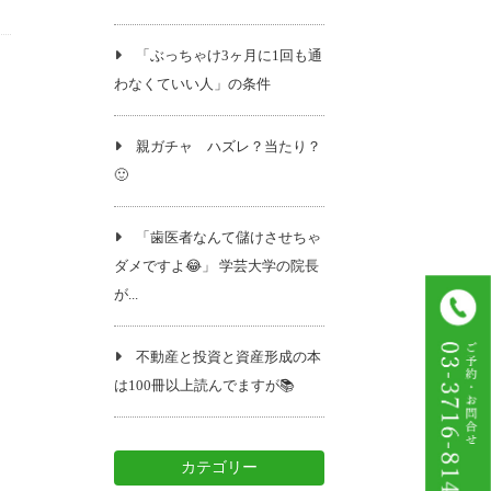
「ぶっちゃけ3ヶ月に1回も通
わなくていい人」の条件
親ガチャ ハズレ？当たり？
🙂
「歯医者なんて儲けさせちゃ
ダメですよ😂」 学芸大学の院長
が...
不動産と投資と資産形成の本
は100冊以上読んでますが📚️
カテゴリー