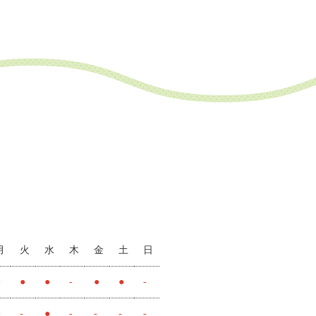
月
火
水
木
金
土
日
●
●
●
-
●
●
-
●
-
●
-
-
-
-