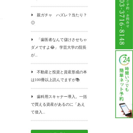
親ガチャ ハズレ？当たり？
🙂
「歯医者なんて儲けさせちゃ
ダメですよ😂」 学芸大学の院長
が...
不動産と投資と資産形成の本
は100冊以上読んでますが📚️
歯科用スキャナー導入。一括
で買える資産があるのに「あえ
て借入...