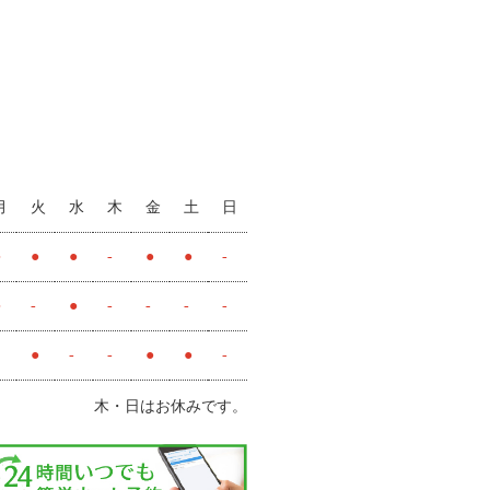
月
火
水
木
金
土
日
●
●
●
-
●
●
-
●
-
●
-
-
-
-
●
-
-
●
●
-
木・日はお休みです。