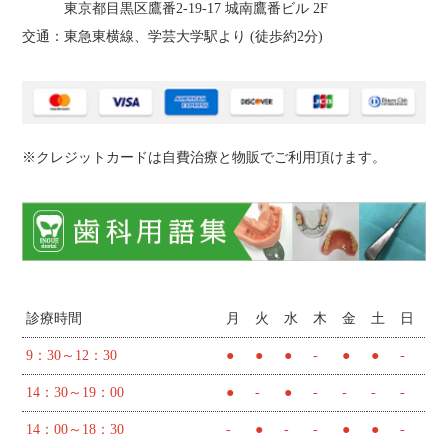
東京都目黒区鷹番2‐19‐17 城南鷹番ビル 2F
交通：東急東横線、学芸大学駅より (
徒歩約2分
)
※クレジットカードは自費治療と物販でご利用頂けます。
診療時間
月
火
水
木
金
土
日
9：30～12：30
●
●
●
-
●
●
-
14：30～19：00
●
-
●
-
-
-
-
14：00～18：30
-
●
-
-
●
●
-