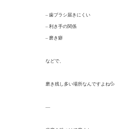
– 歯ブラシ届きにくい
– 利き手の関係
– 磨き癖
などで、
磨き残し多い場所なんですよね💦
—