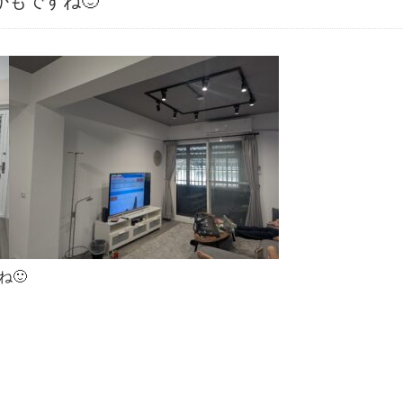
もですね🙂
🙂