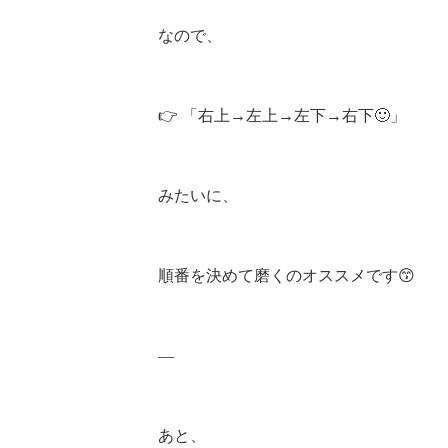
なので、
👉 「右上→左上→左下→右下🙂」
みたいに、
順番を決めて磨くのオススメです😙
—
あと、