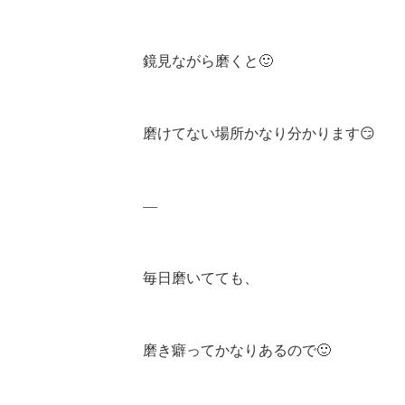
鏡見ながら磨くと🙂
磨けてない場所かなり分かります😏
—
毎日磨いてても、
磨き癖ってかなりあるので🙂