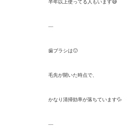
半年以上使ってる人もいます😅
—
歯ブラシは🙂
毛先が開いた時点で、
かなり清掃効率が落ちています💦
—