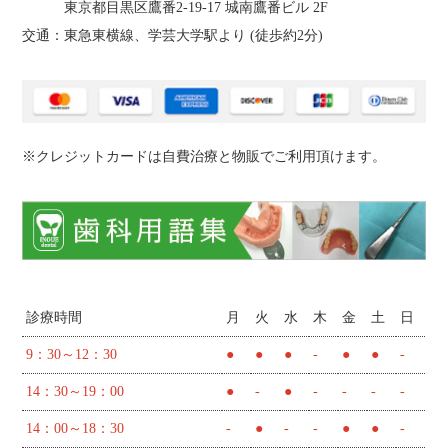
東京都目黒区鷹番2‐19‐17 城南鷹番ビル 2F
交通：東急東横線、学芸大学駅より (
徒歩約2分
)
※クレジットカードは自費治療と物販でご利用頂けます。
診療時間
月
火
水
木
金
土
日
9：30～12：30
●
●
●
-
●
●
-
14：30～19：00
●
-
●
-
-
-
-
14：00～18：30
-
●
-
-
●
●
-