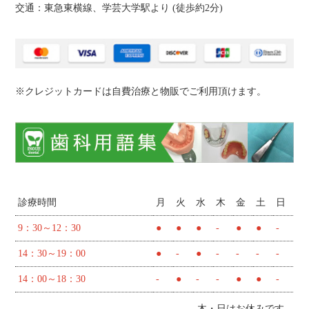
交通：東急東横線、学芸大学駅より (
徒歩約2分
)
※クレジットカードは自費治療と物販でご利用頂けます。
診療時間
月
火
水
木
金
土
日
9：30～12：30
●
●
●
-
●
●
-
14：30～19：00
●
-
●
-
-
-
-
14：00～18：30
-
●
-
-
●
●
-
木・日はお休みです。