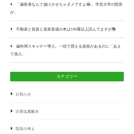
「歯医者なんて儲けさせちゃダメですよ😂」 学芸大学の院長
が...
不動産と投資と資産形成の本は100冊以上読んでますが📚️
歯科用スキャナー導入。一括で買える資産があるのに「あえ
て借入...
カテゴリー
お知らせ
次亜塩素酸水
院長の考え