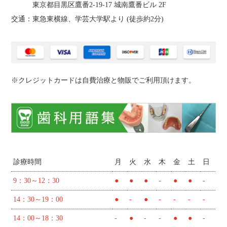
東京都目黒区鷹番2‐19‐17 城南鷹番ビル 2F
交通：東急東横線、学芸大学駅より (
徒歩約2分
)
※クレジットカードは自費治療と物販でご利用頂けます。
診療時間
月
火
水
木
金
土
日
9：30～12：30
●
●
●
-
●
●
-
14：30～19：00
●
-
●
-
-
-
-
14：00～18：30
-
●
-
-
●
●
-