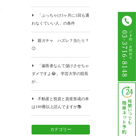
「ぶっちゃけ3ヶ月に1回も通
わなくていい人」の条件
親ガチャ ハズレ？当たり？
🙂
「歯医者なんて儲けさせちゃ
ダメですよ😂」 学芸大学の院長
が...
不動産と投資と資産形成の本
は100冊以上読んでますが📚️
カテゴリー