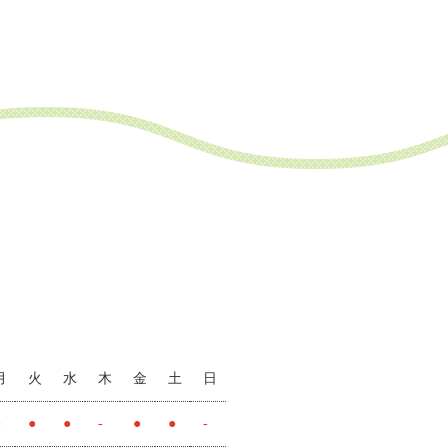
月
火
水
木
金
土
日
●
●
●
-
●
●
-