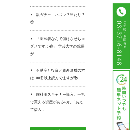
親ガチャ ハズレ？当たり？
🙂
「歯医者なんて儲けさせちゃ
ダメですよ😂」 学芸大学の院長
が...
不動産と投資と資産形成の本
は100冊以上読んでますが📚️
歯科用スキャナー導入。一括
で買える資産があるのに「あえ
て借入...