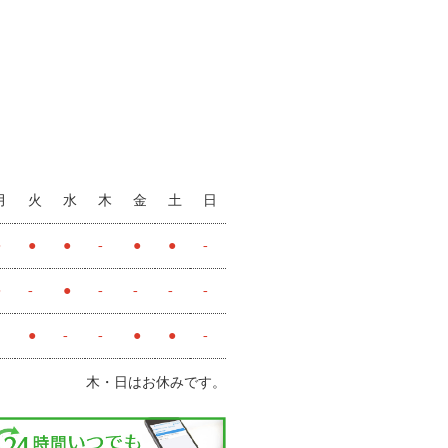
月
火
水
木
金
土
日
●
●
●
-
●
●
-
●
-
●
-
-
-
-
●
-
-
●
●
-
木・日はお休みです。