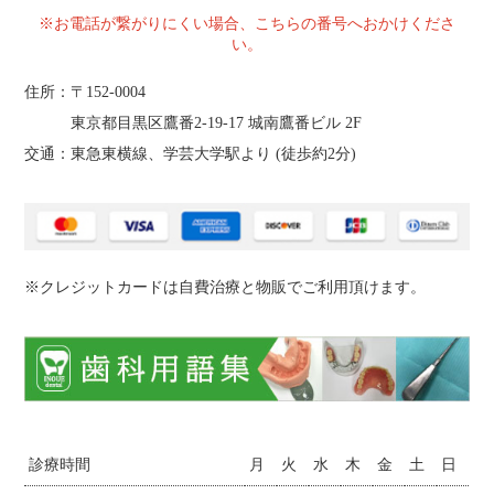
※お電話が繋がりにくい場合、こちらの番号へおかけくださ
い。
住所：〒152-0004
東京都目黒区鷹番2‐19‐17 城南鷹番ビル 2F
交通：東急東横線、学芸大学駅より (
徒歩約2分
)
※クレジットカードは自費治療と物販でご利用頂けます。
診療時間
月
火
水
木
金
土
日