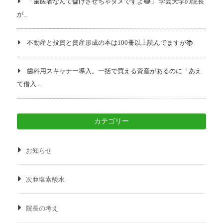
「歯医者なんて儲けさせちゃダメですよ😂」 学芸大学の院長
が...
不動産と投資と資産形成の本は100冊以上読んでますが📚️
歯科用スキャナー導入。一括で買える資産があるのに「あえ
て借入...
カテゴリー
お知らせ
次亜塩素酸水
院長の考え