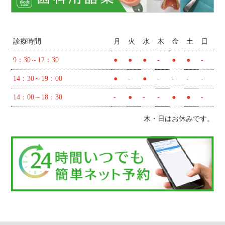
診療時間
月
火
水
木
金
土
日
9：30～12：30
●
●
●
-
●
●
-
14：30～19：00
●
-
●
-
-
-
-
14：00～18：30
-
●
-
-
●
●
-
木・日はお休みです。