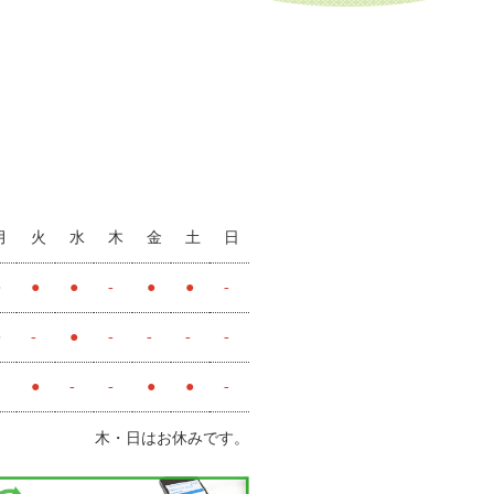
月
火
水
木
金
土
日
●
●
●
-
●
●
-
●
-
●
-
-
-
-
●
-
-
●
●
-
木・日はお休みです。