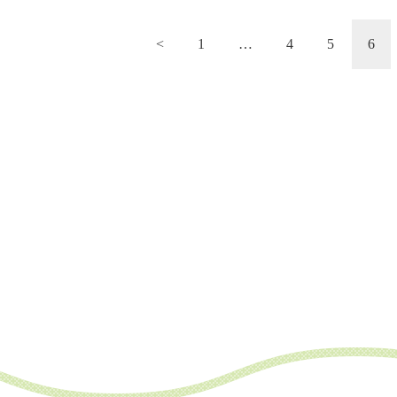
投
<
1
…
4
5
6
稿
の
ペ
ー
ジ
送
り