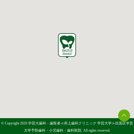
© Copyright 2026 学芸大歯科・歯医者≪井上歯科クリニック 学芸大学≫目黒区学芸
大学予防歯科・小児歯科・歯科医院. All rights reserved.