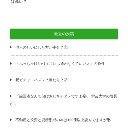
は高い？
最近の投稿
他人のせいにした方が幸せ？🤔
「ぶっちゃけ3ヶ月に1回も通わなくていい人」の条件
親ガチャ ハズレ？当たり？🙂
「歯医者なんて儲けさせちゃダメですよ😂」 学芸大学の院長
が...
不動産と投資と資産形成の本は100冊以上読んでますが📚️