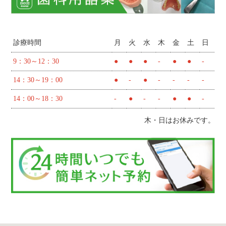
診療時間
月
火
水
木
金
土
日
9：30～12：30
●
●
●
-
●
●
-
14：30～19：00
●
-
●
-
-
-
-
14：00～18：30
-
●
-
-
●
●
-
木・日はお休みです。