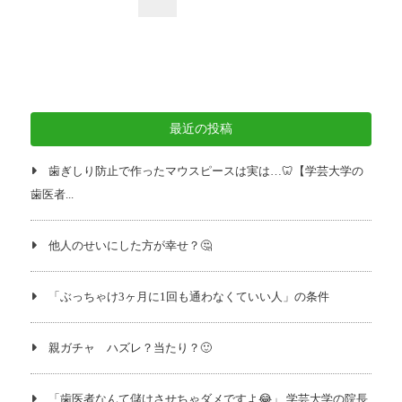
稿
の
ペ
ー
ジ
最近の投稿
送
り
歯ぎしり防止で作ったマウスピースは実は…🦷【学芸大学の
歯医者...
他人のせいにした方が幸せ？🤔
「ぶっちゃけ3ヶ月に1回も通わなくていい人」の条件
親ガチャ ハズレ？当たり？🙂
「歯医者なんて儲けさせちゃダメですよ😂」 学芸大学の院長