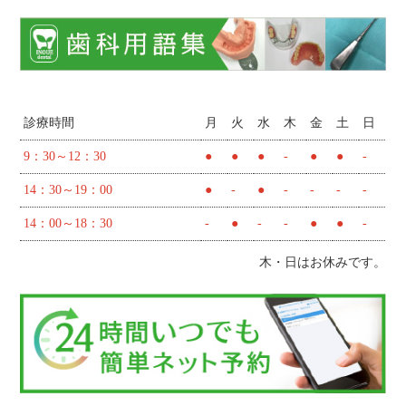
診療時間
月
火
水
木
金
土
日
9：30～12：30
●
●
●
-
●
●
-
14：30～19：00
●
-
●
-
-
-
-
14：00～18：30
-
●
-
-
●
●
-
木・日はお休みです。