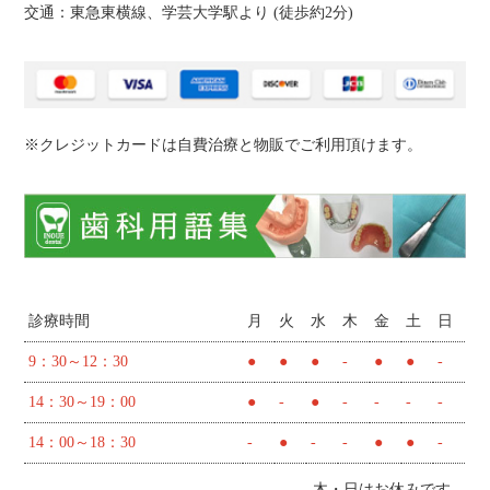
交通：東急東横線、学芸大学駅より (
徒歩約2分
)
※クレジットカードは自費治療と物販でご利用頂けます。
診療時間
月
火
水
木
金
土
日
9：30～12：30
●
●
●
-
●
●
-
14：30～19：00
●
-
●
-
-
-
-
14：00～18：30
-
●
-
-
●
●
-
木・日はお休みです。