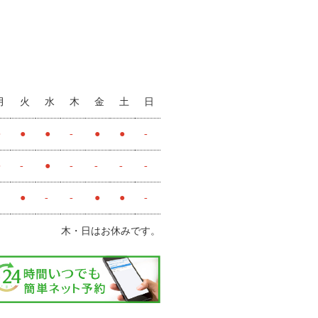
月
火
水
木
金
土
日
●
●
●
-
●
●
-
●
-
●
-
-
-
-
●
-
-
●
●
-
木・日はお休みです。