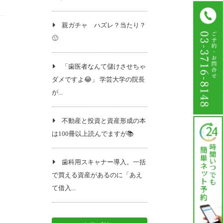
親ガチャ ハズレ？当たり？
🙂
「歯医者なんて儲けさせちゃ
ダメですよ😂」 学芸大学の院長
が...
不動産と投資と資産形成の本
は100冊以上読んでますが📚️
歯科用スキャナー導入。一括
で買える資産があるのに「あえ
て借入...