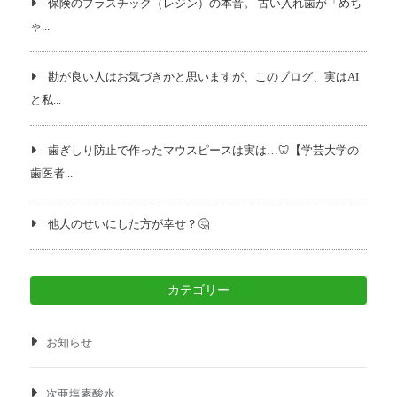
保険のプラスチック（レジン）の本音。 古い入れ歯が「めち
ゃ...
勘が良い人はお気づきかと思いますが、このブログ、実はAI
と私...
歯ぎしり防止で作ったマウスピースは実は…🦷【学芸大学の
歯医者...
他人のせいにした方が幸せ？🤔
カテゴリー
お知らせ
次亜塩素酸水