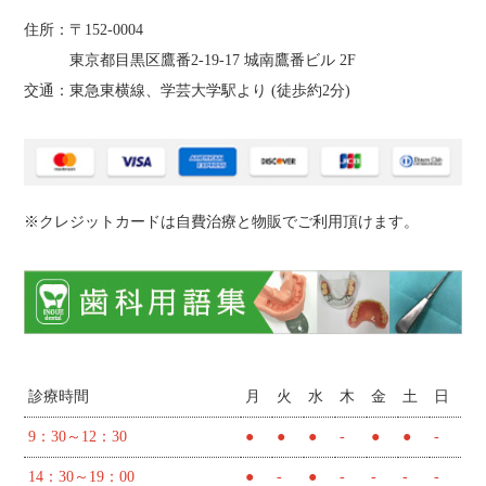
住所：〒152-0004
東京都目黒区鷹番2‐19‐17 城南鷹番ビル 2F
交通：東急東横線、学芸大学駅より (
徒歩約2分
)
※クレジットカードは自費治療と物販でご利用頂けます。
診療時間
月
火
水
木
金
土
日
9：30～12：30
●
●
●
-
●
●
-
14：30～19：00
●
-
●
-
-
-
-