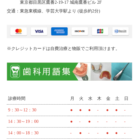
東京都目黒区鷹番2‐19‐17 城南鷹番ビル 2F
交通：東急東横線、学芸大学駅より (
徒歩約2分
)
※クレジットカードは自費治療と物販でご利用頂けます。
診療時間
月
火
水
木
金
土
日
9：30～12：30
●
●
●
-
●
●
-
14：30～19：00
●
-
●
-
-
-
-
14：00～18：30
-
●
-
-
●
●
-