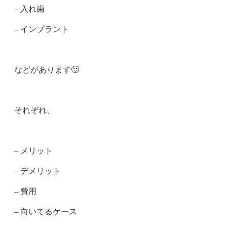
– 入れ歯
– インプラント
などがあります🙂
それぞれ、
– メリット
– デメリット
– 費用
– 向いてるケース