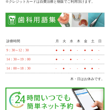
※クレジットカードは自費治療と物販でご利用頂けます。
診療時間
月
火
水
木
金
土
日
9：30～12：30
●
●
●
-
●
●
-
14：30～19：00
●
-
●
-
-
-
-
14：00～18：30
-
●
-
-
●
●
-
木・日はお休みです。