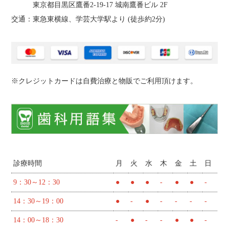
東京都目黒区鷹番2‐19‐17 城南鷹番ビル 2F
交通：東急東横線、学芸大学駅より (
徒歩約2分
)
※クレジットカードは自費治療と物販でご利用頂けます。
診療時間
月
火
水
木
金
土
日
9：30～12：30
●
●
●
-
●
●
-
14：30～19：00
●
-
●
-
-
-
-
14：00～18：30
-
●
-
-
●
●
-