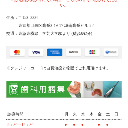
い。
住所：〒152-0004
東京都目黒区鷹番2‐19‐17 城南鷹番ビル 2F
交通：東急東横線、学芸大学駅より (
徒歩約2分
)
※クレジットカードは自費治療と物販でご利用頂けます。
診療時間
月
火
水
木
金
土
日
9：30～12：30
●
●
●
-
●
●
-