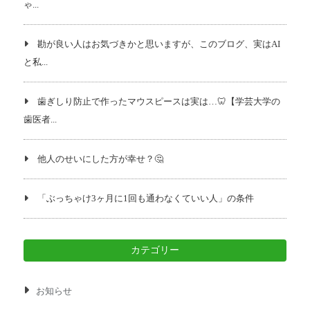
ゃ...
勘が良い人はお気づきかと思いますが、このブログ、実はAI
と私...
歯ぎしり防止で作ったマウスピースは実は…🦷【学芸大学の
歯医者...
他人のせいにした方が幸せ？🤔
「ぶっちゃけ3ヶ月に1回も通わなくていい人」の条件
カテゴリー
お知らせ