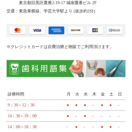
東京都目黒区鷹番2‐19‐17 城南鷹番ビル 2F
交通：東急東横線、学芸大学駅より (
徒歩約2分
)
※クレジットカードは自費治療と物販でご利用頂けます。
診療時間
月
火
水
木
金
土
日
9：30～12：30
●
●
●
-
●
●
-
14：30～19：00
●
-
●
-
-
-
-
14：00～18：30
-
●
-
-
●
●
-