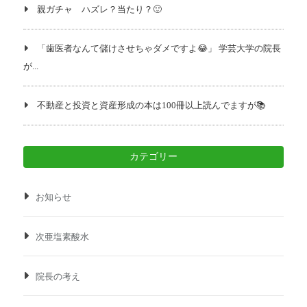
親ガチャ ハズレ？当たり？🙂
「歯医者なんて儲けさせちゃダメですよ😂」 学芸大学の院長
が...
不動産と投資と資産形成の本は100冊以上読んでますが📚️
カテゴリー
お知らせ
次亜塩素酸水
院長の考え