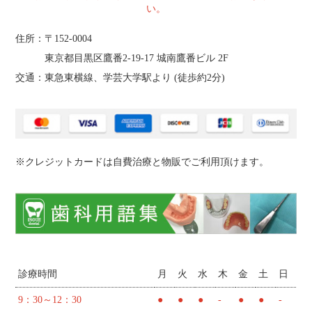
い。
住所：〒152-0004
東京都目黒区鷹番2‐19‐17 城南鷹番ビル 2F
交通：東急東横線、学芸大学駅より (
徒歩約2分
)
※クレジットカードは自費治療と物販でご利用頂けます。
診療時間
月
火
水
木
金
土
日
9：30～12：30
●
●
●
-
●
●
-