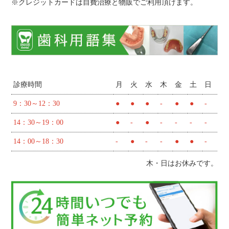
※クレジットカードは自費治療と物販でご利用頂けます。
診療時間
月
火
水
木
金
土
日
9：30～12：30
●
●
●
-
●
●
-
14：30～19：00
●
-
●
-
-
-
-
14：00～18：30
-
●
-
-
●
●
-
木・日はお休みです。