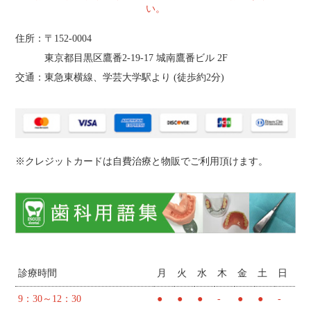
い。
住所：〒152-0004
東京都目黒区鷹番2‐19‐17 城南鷹番ビル 2F
交通：東急東横線、学芸大学駅より (
徒歩約2分
)
※クレジットカードは自費治療と物販でご利用頂けます。
診療時間
月
火
水
木
金
土
日
9：30～12：30
●
●
●
-
●
●
-