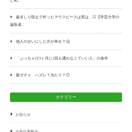
と私...
歯ぎしり防止で作ったマウスピースは実は…🦷【学芸大学の
歯医者...
他人のせいにした方が幸せ？🤔
「ぶっちゃけ3ヶ月に1回も通わなくていい人」の条件
親ガチャ ハズレ？当たり？🙂
カテゴリー
お知らせ
次亜塩素酸水