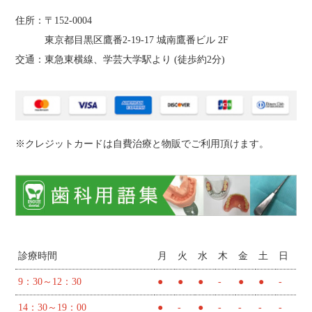
住所：〒152-0004
東京都目黒区鷹番2‐19‐17 城南鷹番ビル 2F
交通：東急東横線、学芸大学駅より (
徒歩約2分
)
※クレジットカードは自費治療と物販でご利用頂けます。
診療時間
月
火
水
木
金
土
日
9：30～12：30
●
●
●
-
●
●
-
14：30～19：00
●
-
●
-
-
-
-