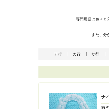
専門用語は色々と
また、分
ア行
カ行
サ行
ナ
歯ぎ