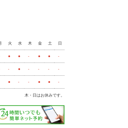
月
火
水
木
金
土
日
●
●
●
-
●
●
-
●
-
●
-
-
-
-
●
-
-
●
●
-
木・日はお休みです。