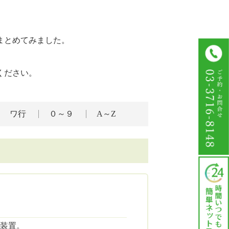
まとめてみました。
ください。
ワ行
０～９
A～Z
装置。