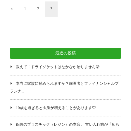
投
<
1
2
3
稿
の
ペ
ー
ジ
最近の投稿
送
り
教えて！ドライソケットはなかなか治りません😵
本当に家族に勧められますか？歯医者とファイナンシャルプ
ランナ...
10歳を過ぎると虫歯が増えることがあります🦷
保険のプラスチック（レジン）の本音。 古い入れ歯が「めち