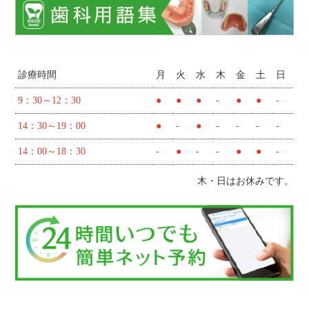
診療時間
月
火
水
木
金
土
日
9：30～12：30
●
●
●
-
●
●
-
14：30～19：00
●
-
●
-
-
-
-
14：00～18：30
-
●
-
-
●
●
-
木・日はお休みです。