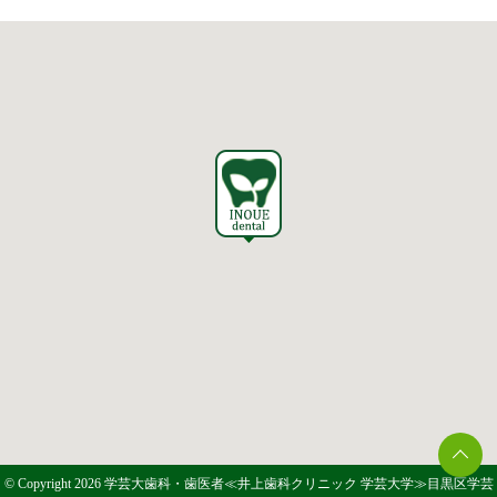
© Copyright 2026 学芸大歯科・歯医者≪井上歯科クリニック 学芸大学≫目黒区学芸