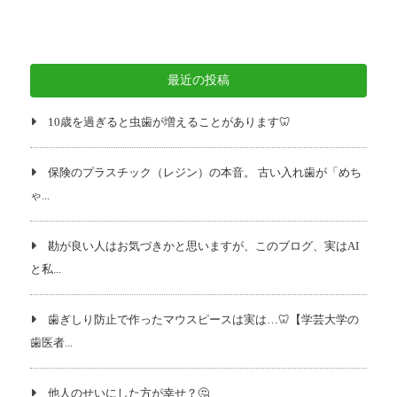
最近の投稿
10歳を過ぎると虫歯が増えることがあります🦷
保険のプラスチック（レジン）の本音。 古い入れ歯が「めち
ゃ...
勘が良い人はお気づきかと思いますが、このブログ、実はAI
と私...
歯ぎしり防止で作ったマウスピースは実は…🦷【学芸大学の
歯医者...
他人のせいにした方が幸せ？🤔