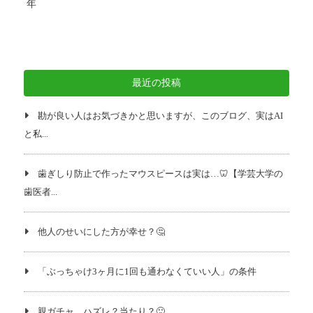
年
最近の投稿
勘が良い人はお気づきかと思いますが、このブログ、実はAI
と私...
歯ぎしり防止で作ったマウスピースは実は…🦷【学芸大学の
歯医者...
他人のせいにした方が幸せ？🤔
「ぶっちゃけ3ヶ月に1回も通わなくていい人」の条件
親ガチャ ハズレ？当たり？🙂