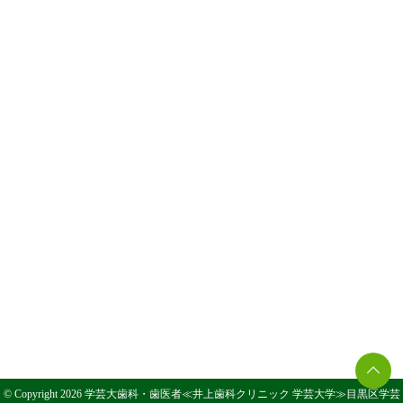
© Copyright 2026 学芸大歯科・歯医者≪井上歯科クリニック 学芸大学≫目黒区学芸