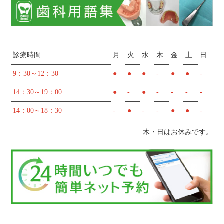
診療時間
月
火
水
木
金
土
日
9：30～12：30
●
●
●
-
●
●
-
14：30～19：00
●
-
●
-
-
-
-
14：00～18：30
-
●
-
-
●
●
-
木・日はお休みです。