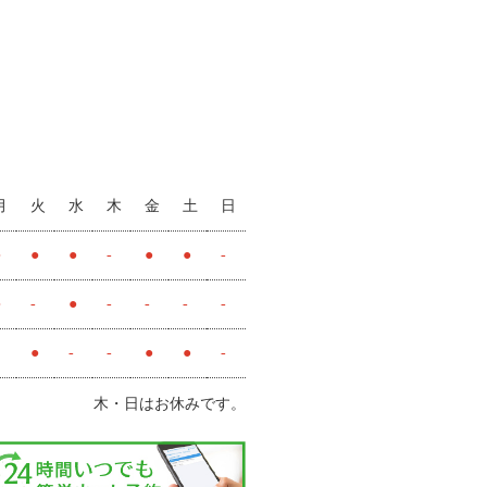
月
火
水
木
金
土
日
●
●
●
-
●
●
-
●
-
●
-
-
-
-
●
-
-
●
●
-
木・日はお休みです。