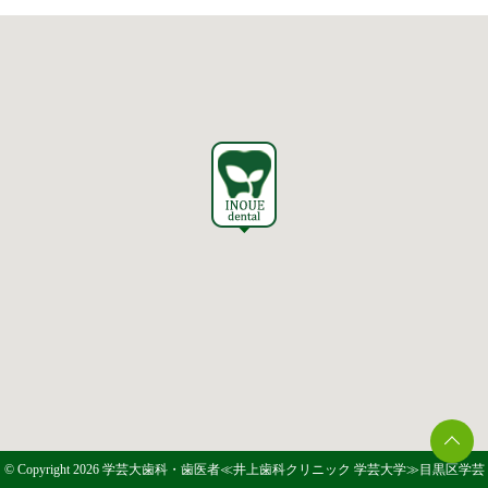
© Copyright 2026 学芸大歯科・歯医者≪井上歯科クリニック 学芸大学≫目黒区学芸