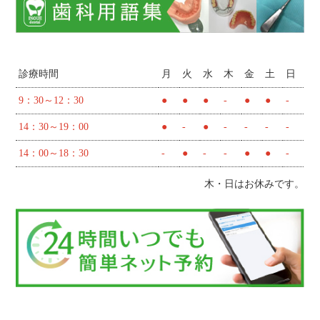
診療時間
月
火
水
木
金
土
日
9：30～12：30
●
●
●
-
●
●
-
14：30～19：00
●
-
●
-
-
-
-
14：00～18：30
-
●
-
-
●
●
-
木・日はお休みです。