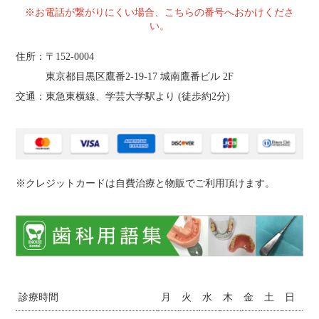
※お電話が繋がりにくい場合、こちらの番号へおかけくださ
い。
住所：〒152-0004
東京都目黒区鷹番2‐19‐17 城南鷹番ビル 2F
交通：東急東横線、学芸大学駅より (
徒歩約2分
)
※クレジットカードは自費治療と物販でご利用頂けます。
診療時間
月
火
水
木
金
土
日