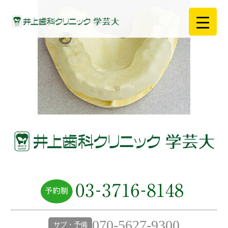
070-5627-9300
サブ・予備