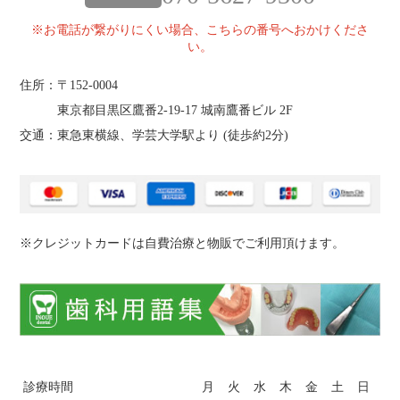
※お電話が繋がりにくい場合、こちらの番号へおかけくださ
い。
住所：〒152-0004
東京都目黒区鷹番2‐19‐17 城南鷹番ビル 2F
交通：東急東横線、学芸大学駅より (
徒歩約2分
)
※クレジットカードは自費治療と物販でご利用頂けます。
診療時間
月
火
水
木
金
土
日