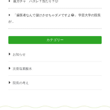
親ガチャ ハズレ？当たり？🙂
「歯医者なんて儲けさせちゃダメですよ😂」 学芸大学の院長
が...
カテゴリー
お知らせ
次亜塩素酸水
院長の考え