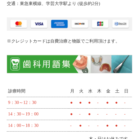
交通：東急東横線、学芸大学駅より (
徒歩約2分
)
※クレジットカードは自費治療と物販でご利用頂けます。
診療時間
月
火
水
木
金
土
日
9：30～12：30
●
●
●
-
●
●
-
14：30～19：00
●
-
●
-
-
-
-
14：00～18：30
-
●
-
-
●
●
-
木・日はお休みです。