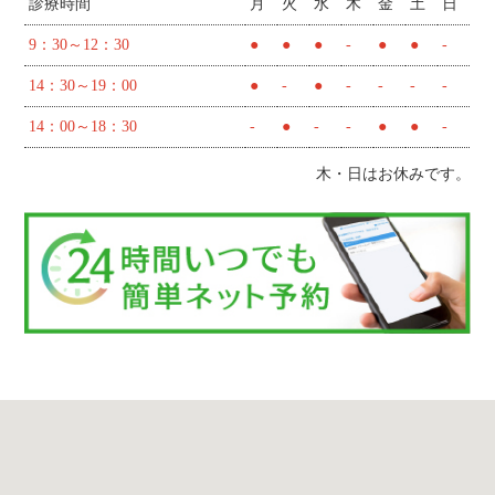
診療時間
月
火
水
木
金
土
日
9：30～12：30
●
●
●
-
●
●
-
14：30～19：00
●
-
●
-
-
-
-
14：00～18：30
-
●
-
-
●
●
-
木・日はお休みです。