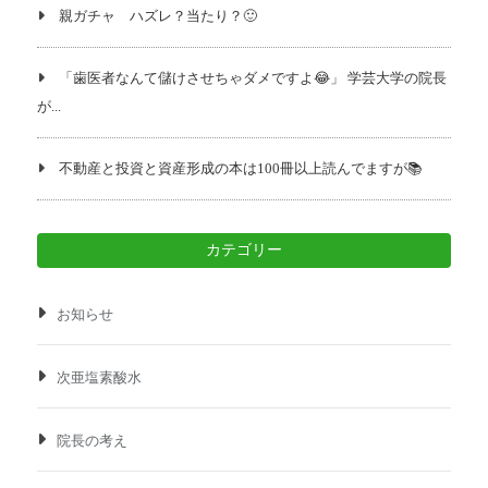
親ガチャ ハズレ？当たり？🙂
「歯医者なんて儲けさせちゃダメですよ😂」 学芸大学の院長
が...
不動産と投資と資産形成の本は100冊以上読んでますが📚️
カテゴリー
お知らせ
次亜塩素酸水
院長の考え