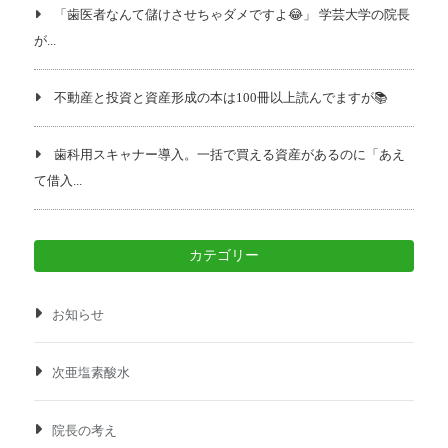
「歯医者なんて儲けさせちゃダメですよ😂」 学芸大学の院長
が...
不動産と投資と資産形成の本は100冊以上読んでますが📚️
歯科用スキャナー導入。一括で買える資産があるのに「あえ
て借入...
カテゴリー
お知らせ
次亜塩素酸水
院長の考え