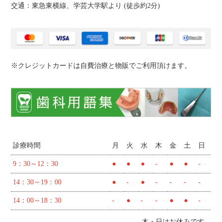
交通：東急東横線、学芸大学駅より (
徒歩約2分
)
※クレジットカードは自費治療と物販でご利用頂けます。
診療時間
月
火
水
木
金
土
日
9：30～12：30
●
●
●
-
●
●
-
14：30～19：00
●
-
●
-
-
-
-
14：00～18：30
-
●
-
-
●
●
-
木・日はお休みです。