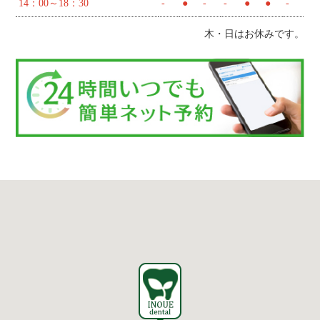
14：00～18：30
-
●
-
-
●
●
-
木・日はお休みです。