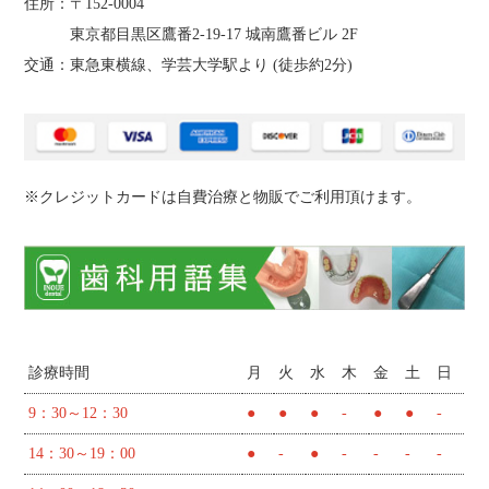
住所：〒152-0004
東京都目黒区鷹番2‐19‐17 城南鷹番ビル 2F
交通：東急東横線、学芸大学駅より (
徒歩約2分
)
※クレジットカードは自費治療と物販でご利用頂けます。
診療時間
月
火
水
木
金
土
日
9：30～12：30
●
●
●
-
●
●
-
14：30～19：00
●
-
●
-
-
-
-