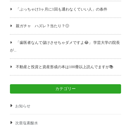
「ぶっちゃけ3ヶ月に1回も通わなくていい人」の条件
親ガチャ ハズレ？当たり？🙂
「歯医者なんて儲けさせちゃダメですよ😂」 学芸大学の院長
が...
不動産と投資と資産形成の本は100冊以上読んでますが📚️
カテゴリー
お知らせ
次亜塩素酸水