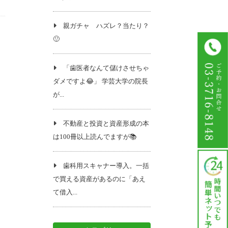
親ガチャ ハズレ？当たり？
🙂
「歯医者なんて儲けさせちゃ
ダメですよ😂」 学芸大学の院長
が...
不動産と投資と資産形成の本
は100冊以上読んでますが📚️
歯科用スキャナー導入。一括
で買える資産があるのに「あえ
て借入...