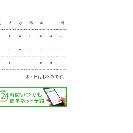
月
火
水
木
金
土
日
●
●
●
-
●
●
-
●
-
●
-
-
-
-
●
-
-
●
●
-
木・日はお休みです。